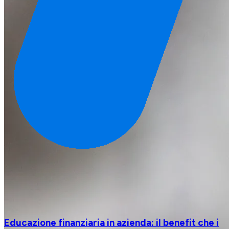
Educazione finanziaria in azienda: il benefit che i