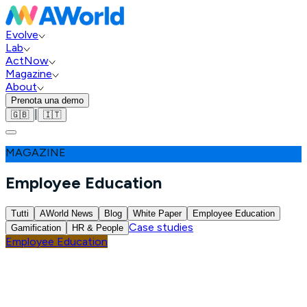
Evolve
Lab
ActNow
Magazine
About
Prenota una demo
|
🇬🇧
🇮🇹
MAGAZINE
Employee Education
Tutti
AWorld News
Blog
White Paper
Employee Education
Case studies
Gamification
HR & People
Employee Education