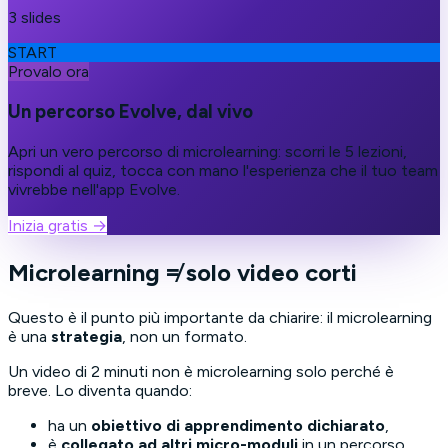
3 slides
START
Provalo ora
Un percorso Evolve, dal vivo
Apri un vero percorso di microlearning: scorri le 5 lezioni,
rispondi al quiz, tocca con mano l'esperienza che il tuo team
vivrebbe nell'app Evolve.
Inizia gratis
→
Microlearning ≠ solo video corti
Questo è il punto più importante da chiarire: il microlearning
è una
strategia
, non un formato.
Un video di 2 minuti non è microlearning solo perché è
breve. Lo diventa quando:
ha un
obiettivo di apprendimento dichiarato
,
è
collegato ad altri micro-moduli
in un percorso