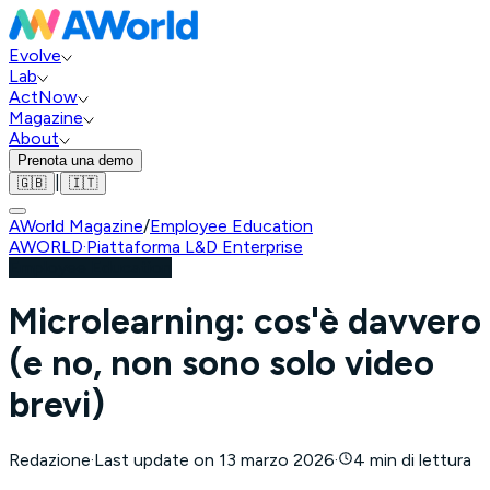
Evolve
Lab
ActNow
Magazine
About
Prenota una demo
|
🇬🇧
🇮🇹
AWorld Magazine
/
Employee Education
AWORLD
·
Piattaforma L&D Enterprise
Employee Education
Microlearning: cos'è davvero
(e no, non sono solo video
brevi)
Redazione
·
Last update on
13 marzo 2026
·
4 min di lettura