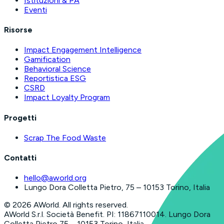
Istituzioni & PA
Eventi
Risorse
Impact Engagement Intelligence
Gamification
Behavioral Science
Reportistica ESG
CSRD
Impact Loyalty Program
Progetti
Scrap The Food Waste
Contatti
hello@aworld.org
Lungo Dora Colletta Pietro, 75 – 10153 Torino, Italia
©
2026
AWorld. All rights reserved.
AWorld S.r.l. Società Benefit. PI: 11867110014. Lungo Dora
Colletta Pietro 75 – 10153 Torino, Italia