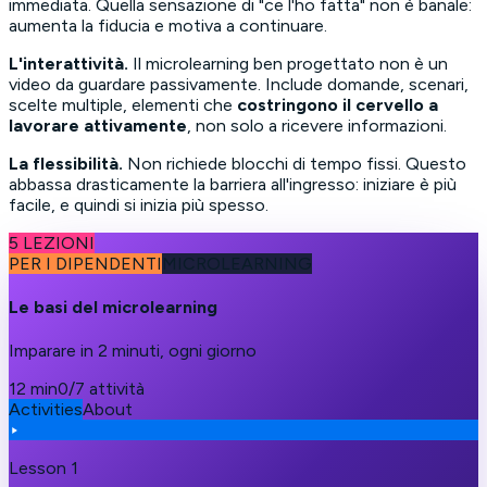
immediata. Quella sensazione di "ce l'ho fatta" non è banale:
aumenta la fiducia e motiva a continuare.
L'interattività.
Il microlearning ben progettato non è un
video da guardare passivamente. Include domande, scenari,
scelte multiple, elementi che
costringono il cervello a
lavorare attivamente
, non solo a ricevere informazioni.
La flessibilità.
Non richiede blocchi di tempo fissi. Questo
abbassa drasticamente la barriera all'ingresso: iniziare è più
facile, e quindi si inizia più spesso.
5 LEZIONI
PER I DIPENDENTI
MICROLEARNING
Le basi del microlearning
Imparare in 2 minuti, ogni giorno
12 min
0/7 attività
Activities
About
Lesson 1