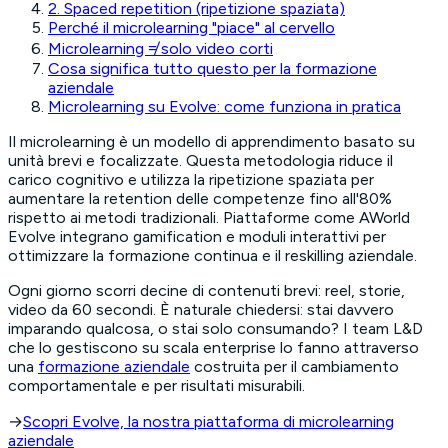
2. Spaced repetition (ripetizione spaziata)
Perché il microlearning "piace" al cervello
Microlearning ≠ solo video corti
Cosa significa tutto questo per la formazione
aziendale
Microlearning su Evolve: come funziona in pratica
Il microlearning è un modello di apprendimento basato su
unità brevi e focalizzate. Questa metodologia riduce il
carico cognitivo e utilizza la ripetizione spaziata per
aumentare la retention delle competenze fino all'80%
rispetto ai metodi tradizionali. Piattaforme come AWorld
Evolve integrano gamification e moduli interattivi per
ottimizzare la formazione continua e il reskilling aziendale.
Ogni giorno scorri decine di contenuti brevi: reel, storie,
video da 60 secondi. È naturale chiedersi: stai davvero
imparando qualcosa, o stai solo consumando?
I team L&D
che lo gestiscono su scala enterprise lo fanno attraverso
una
formazione aziendale
costruita per il cambiamento
comportamentale e per risultati misurabili.
→
Scopri Evolve, la nostra piattaforma di microlearning
aziendale