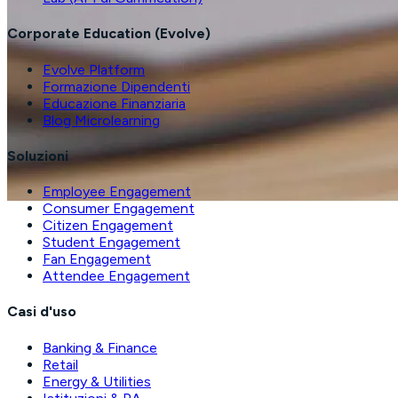
Corporate Education (Evolve)
Evolve Platform
Formazione Dipendenti
Educazione Finanziaria
Blog Microlearning
Soluzioni
Employee Engagement
Consumer Engagement
Citizen Engagement
Student Engagement
Fan Engagement
Attendee Engagement
Casi d'uso
Banking & Finance
Retail
Energy & Utilities