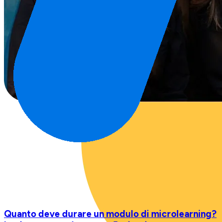
Quanto deve durare un modulo di microlearning?