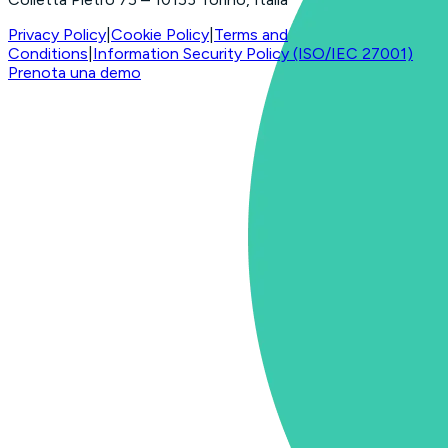
Privacy Policy
|
Cookie Policy
|
Terms and
Conditions
|
Information Security Policy (ISO/IEC 27001)
Prenota una demo