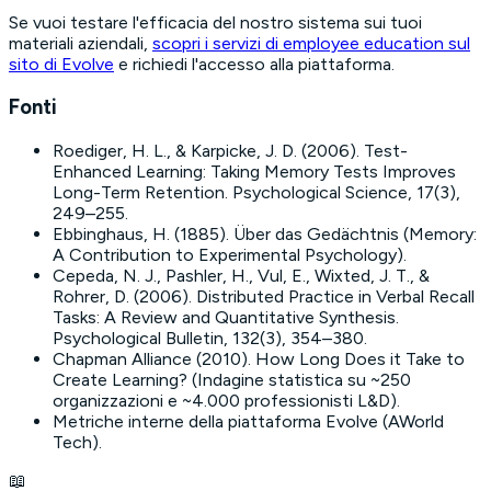
Se vuoi testare l'efficacia del nostro sistema sui tuoi
materiali aziendali,
scopri i servizi di employee education sul
sito di Evolve
e richiedi l'accesso alla piattaforma.
Fonti
Roediger, H. L., & Karpicke, J. D. (2006).
Test-
Enhanced Learning: Taking Memory Tests Improves
Long-Term Retention
. Psychological Science, 17(3),
249–255.
Ebbinghaus, H. (1885).
Über das Gedächtnis (Memory:
A Contribution to Experimental Psychology)
.
Cepeda, N. J., Pashler, H., Vul, E., Wixted, J. T., &
Rohrer, D. (2006).
Distributed Practice in Verbal Recall
Tasks: A Review and Quantitative Synthesis
.
Psychological Bulletin, 132(3), 354–380.
Chapman Alliance (2010).
How Long Does it Take to
Create Learning?
(Indagine statistica su ~250
organizzazioni e ~4.000 professionisti L&D).
Metriche interne della piattaforma Evolve (AWorld
Tech).
📖