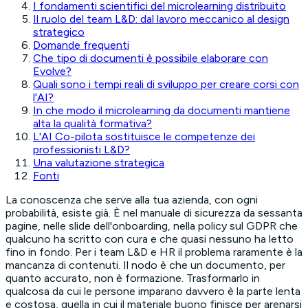
I fondamenti scientifici del microlearning distribuito
Il ruolo del team L&D: dal lavoro meccanico al design
strategico
Domande frequenti
Che tipo di documenti è possibile elaborare con
Evolve?
Quali sono i tempi reali di sviluppo per creare corsi con
l'AI?
In che modo il microlearning da documenti mantiene
alta la qualità formativa?
L'AI Co-pilota sostituisce le competenze dei
professionisti L&D?
Una valutazione strategica
Fonti
La conoscenza che serve alla tua azienda, con ogni
probabilità, esiste già. È nel manuale di sicurezza da sessanta
pagine, nelle slide dell'onboarding, nella policy sul GDPR che
qualcuno ha scritto con cura e che quasi nessuno ha letto
fino in fondo. Per i team L&D e HR il problema raramente è la
mancanza di contenuti. Il nodo è che un documento, per
quanto accurato, non è formazione. Trasformarlo in
qualcosa da cui le persone imparano davvero è la parte lenta
e costosa, quella in cui il materiale buono finisce per arenarsi