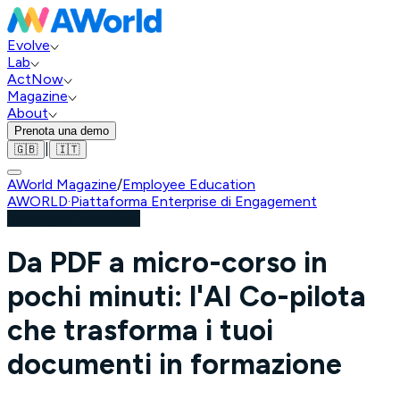
Evolve
Lab
ActNow
Magazine
About
Prenota una demo
|
🇬🇧
🇮🇹
AWorld Magazine
/
Employee Education
AWORLD
·
Piattaforma Enterprise di Engagement
Employee Education
Da PDF a micro-corso in
pochi minuti: l'AI Co-pilota
che trasforma i tuoi
documenti in formazione