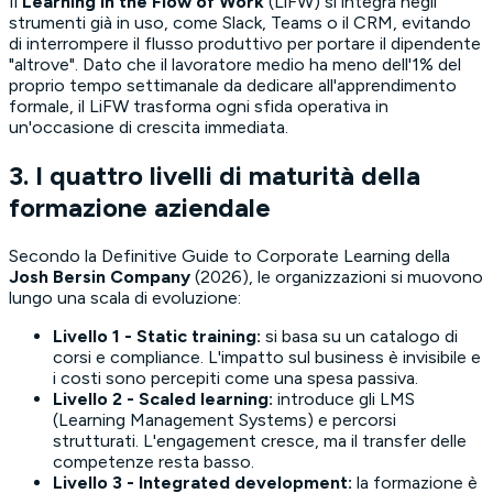
Il
Learning in the Flow of Work
(LiFW) si integra negli
strumenti già in uso, come Slack, Teams o il CRM, evitando
di interrompere il flusso produttivo per portare il dipendente
"altrove". Dato che il lavoratore medio ha meno dell'1% del
proprio tempo settimanale da dedicare all'apprendimento
formale, il LiFW trasforma ogni sfida operativa in
un'occasione di crescita immediata.
3. I quattro livelli di maturità della
formazione aziendale
Secondo la
Definitive Guide to Corporate Learning
della
Josh Bersin Company
(2026), le organizzazioni si muovono
lungo una scala di evoluzione:
Livello 1 - Static training:
si basa su un catalogo di
corsi e compliance. L'impatto sul business è invisibile e
i costi sono percepiti come una spesa passiva.
Livello 2 - Scaled learning:
introduce gli LMS
(Learning Management Systems) e percorsi
strutturati. L'engagement cresce, ma il transfer delle
competenze resta basso.
Livello 3 - Integrated development:
la formazione è