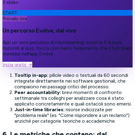
3 slides
START
Provalo ora
Un percorso Evolve, dal vivo
Apri un vero percorso di microlearning: scorri le 5 lezioni,
rispondi al quiz, tocca con mano l'esperienza che il tuo team
vivrebbe nell'app Evolve.
Inizia gratis
→
Tooltip in-app:
pillole video o testuali da 60 secondi
integrate direttamente nei software gestionali, che
compaiono nei passaggi critici del processo.
Peer accountability:
brevi momenti di confronto
settimanale tra colleghi per analizzare cosa è stato
applicato concretamente e quali ostacoli sono emersi.
Just-in-time libraries:
risorse indicizzate per
"problema reale" (es. "Come rispondere a un reclamo")
anziché per categorie teoriche o accademiche.
6. Le metriche che contano: dal