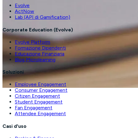
Evolve
ActNow
Lab (API di Gamification)
Corporate Education (Evolve)
Evolve Platform
Formazione Dipendenti
Educazione Finanziaria
Blog Microlearning
Soluzioni
Employee Engagement
Consumer Engagement
Citizen Engagement
Student Engagement
Fan Engagement
Attendee Engagement
Casi d'uso