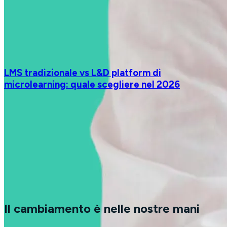
LMS tradizionale vs L&D platform di
microlearning: quale scegliere nel 2026
Il cambiamento è nelle nostre mani