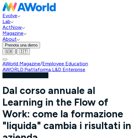
Evolve
Lab
ActNow
Magazine
About
Prenota una demo
|
🇬🇧
🇮🇹
AWorld Magazine
/
Employee Education
AWORLD
·
Piattaforma L&D Enterprise
Employee Education
Dal corso annuale al
Learning in the Flow of
Work: come la formazione
"liquida" cambia i risultati in
azienda