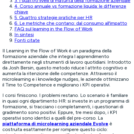
3. I quattro livelli di maturità della formazione aziendale
4. Corso annuale vs formazione liquida: le differenze
chiave
5. Quattro strategie pratiche per HR
6. Le metriche che contano: dal consumo all'impatto
FAQ sul learning in the Flow of Work
In sintesi
Fonti citate
Il Learning in the Flow of Work è un paradigma della
formazione aziendale che integra l apprendimento
direttamente negli strumenti di lavoro quotidiani. Introdotto
da Josh Bersin, questo metodo riduce l attrito cognitivo e
aumenta la ritenzione delle competenze. Attraverso il
microlearning e i knowledge nudges, le aziende ottimizzano
il Time to Competence e migliorano i KPI operativi.
I corsi finiscono. I problemi restano. Lo scenario è familiare
in quasi ogni dipartimento HR: si investe in un programma di
formazione, si tracciano i completamenti, i questionari di
gradimento sono positivi. Eppure, tre mesi dopo, i KPI
operativi sono identici a quelli del pre-corso.
La
piattaforma di microlearning aziendale Evolve
è
costruita esattamente per rompere questo ciclo: