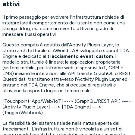
attivi
Il primo passaggio per evolvere l'infrastruttura richiede di
interpretare il comportamento dell'utente non come una
stringa di log, ma come un evento attivo in grado di
innescare flussi operativi.
Questo compito è gestito dall'Activity Plugin Layer, lo
strato architetturale di AWorld LAB sviluppato sopra il TDA
Engine e dedicato al
tracciamento eventi custom
. Il
modello strutturale è lineare: le applicazioni proprietarie
(sistemi mobile, piattaforme web, dispositivi IoT, CRM o
LMS) inviano le interazioni alle API tramite GraphQL o REST.
Questi dati transitano attraverso l'Activity Plugin Layer ed
entrano nel TDA Engine, che si occupa di registrarli e
attivarne la risposta logica in tempo reale.
[Touchpoint: App/Web/IoT] ---> (GraphQL/REST API) --->
[Activity Plugin Layer] ---> [TDA Engine] --->
(Trigger/Webhook)
La flessibilità del sistema risiede nella natura aperta dei
tracciamenti. L'infrastruttura non è vincolata a un set di
eventi predefiniti: il data team definisce autonomamente