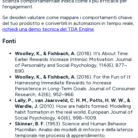
scienza comportamentale indica come il più efficace per
l'engagement.
Se desideri valutare come mappare i comportamenti chiave
del tuo prodotto e convertirli in automazioni in tempo reale,
richiedi una demo tecnica del TDA Engine
.
Fonti
Woolley, K., & Fishbach, A.
(2018).
It's About Time:
Earlier Rewards Increase Intrinsic Motivation
. Journal
of Personality and Social Psychology, 114(6), 877–
890.
Woolley, K., & Fishbach, A.
(2016).
For the Fun of It:
Harnessing Immediate Rewards to Increase
Persistence in Long-Term Goals
. Journal of Consumer
Research, 42(6), 952–966.
Lally, P., van Jaarsveld, C. H. M., Potts, H. W. W., &
Wardle, J.
(2010).
How are habits formed: Modelling
habit formation in the real world
. European Journal of
Social Psychology, 40(6), 998–1009.
Skinner, B. F.
(1953).
Science and Human Behavior
.
Macmillan. Analisi dei modelli di rinforzo e della latenza
temporale nei processi di apprendimento.