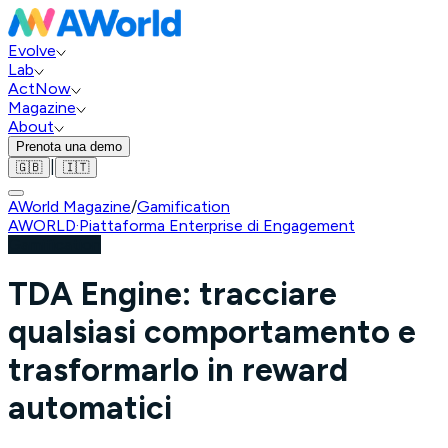
Evolve
Lab
ActNow
Magazine
About
Prenota una demo
|
🇬🇧
🇮🇹
AWorld Magazine
/
Gamification
AWORLD
·
Piattaforma Enterprise di Engagement
Gamification
TDA Engine: tracciare
qualsiasi comportamento e
trasformarlo in reward
automatici