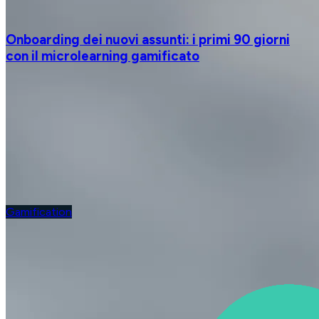
Onboarding dei nuovi assunti: i primi 90 giorni
con il microlearning gamificato
Gamification