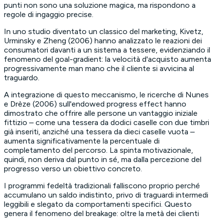
punti non sono una soluzione magica, ma rispondono a
regole di ingaggio precise.
In uno studio diventato un classico del marketing, Kivetz,
Urminsky e Zheng (2006) hanno analizzato le reazioni dei
consumatori davanti a un sistema a tessere, evidenziando il
fenomeno del
goal-gradient
: la velocità d'acquisto aumenta
progressivamente man mano che il cliente si avvicina al
traguardo.
A integrazione di questo meccanismo, le ricerche di Nunes
e Drèze (2006) sull'
endowed progress effect
hanno
dimostrato che offrire alle persone un vantaggio iniziale
fittizio – come una tessera da dodici caselle con due timbri
già inseriti, anziché una tessera da dieci caselle vuota –
aumenta significativamente la percentuale di
completamento del percorso. La spinta motivazionale,
quindi, non deriva dal punto in sé, ma dalla percezione del
progresso verso un obiettivo concreto.
I programmi fedeltà tradizionali falliscono proprio perché
accumulano un saldo indistinto, privo di traguardi intermedi
leggibili e slegato da comportamenti specifici. Questo
genera il fenomeno del
breakage
: oltre la metà dei clienti