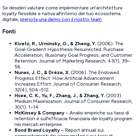
Se desideri valutare come implementare un'architettura
loyalty flessibile e nativa all'interno del tuo ecosistema
digitale,
prenota una demo con il nostro team
.
Fonti
Kivetz, R., Urminsky, O., & Zheng, Y.
(2006).
The
Goal-Gradient Hypothesis Resurrected: Purchase
Acceleration, Illusionary Goal Progress, and Customer
Retention
. Journal of Marketing Research, 43(1), 39–
58.
Nunes, J. C., & Drèze, X.
(2006).
The Endowed
Progress Effect: How Artificial Advancement
Increases Effort
. Journal of Consumer Research,
32(4), 504–512.
Hsee, C. K., Yu, F., Zhang, J., & Zhang, Y.
(2003).
Medium Maximization
. Journal of Consumer Research,
30(1), 1–14.
McKinsey & Company
– Analisi empiriche sui tassi di
retention e sull'efficacia finanziaria dei loyalty program
nei mercati enterprise.
Bond Brand Loyalty
– Report annuali sui
comportamenti dei consumatori e sui tassi di