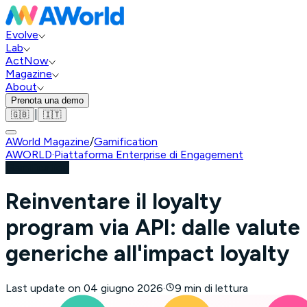
Evolve
Lab
ActNow
Magazine
About
Prenota una demo
|
🇬🇧
🇮🇹
AWorld Magazine
/
Gamification
AWORLD
·
Piattaforma Enterprise di Engagement
Gamification
Reinventare il loyalty
program via API: dalle valute
generiche all'impact loyalty
Last update on
04 giugno 2026
·
9 min di lettura