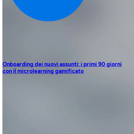
Onboarding dei nuovi assunti: i primi 90 giorni
con il microlearning gamificato