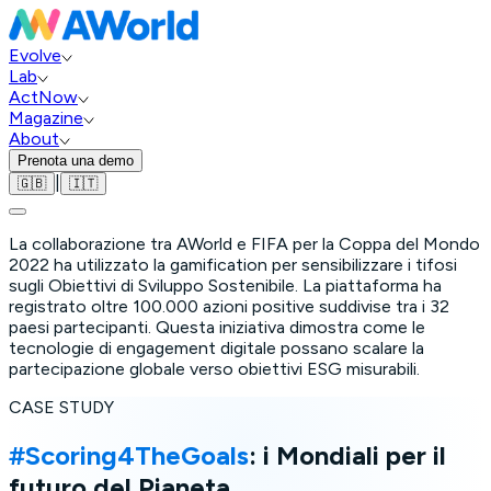
Evolve
Lab
ActNow
Magazine
About
Prenota una demo
|
🇬🇧
🇮🇹
La collaborazione tra AWorld e FIFA per la Coppa del Mondo
2022 ha utilizzato la gamification per sensibilizzare i tifosi
sugli Obiettivi di Sviluppo Sostenibile. La piattaforma ha
registrato oltre 100.000 azioni positive suddivise tra i 32
paesi partecipanti. Questa iniziativa dimostra come le
tecnologie di engagement digitale possano scalare la
partecipazione globale verso obiettivi ESG misurabili.
CASE STUDY
#Scoring4TheGoals
: i Mondiali per il
futuro del Pianeta