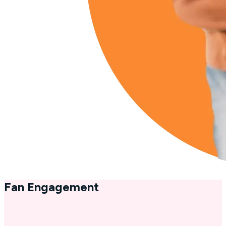
Fan Engagement