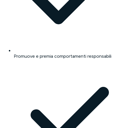
Promuove e premia comportamenti responsabili