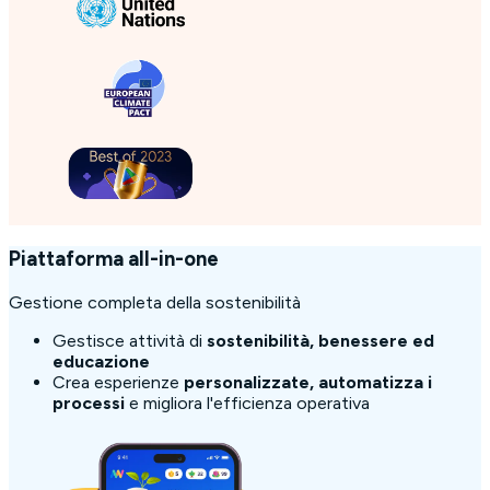
Piattaforma all-in-one
Gestione completa della sostenibilità
Gestisce attività di
sostenibilità, benessere ed
educazione
Crea esperienze
personalizzate, automatizza i
processi
e migliora l'efficienza operativa