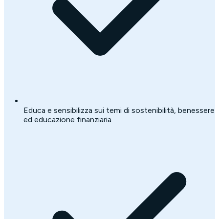
Educa e sensibilizza sui temi di sostenibilità, benessere
ed educazione finanziaria