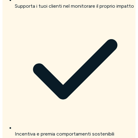
Supporta i tuoi clienti nel monitorare il proprio impatto
Incentiva e premia comportamenti sostenibili