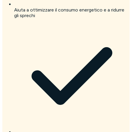
Aiuta a ottimizzare il consumo energetico e a ridurre
gli sprechi