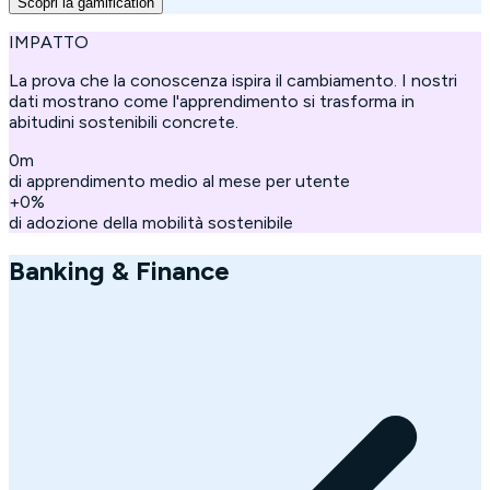
Scopri la gamification
IMPATTO
La prova che la conoscenza ispira il cambiamento. I nostri
dati mostrano come l'apprendimento si trasforma in
abitudini sostenibili concrete.
0
m
di apprendimento medio al mese per utente
+
0
%
di adozione della mobilità sostenibile
Banking & Finance