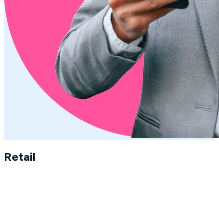
Retail