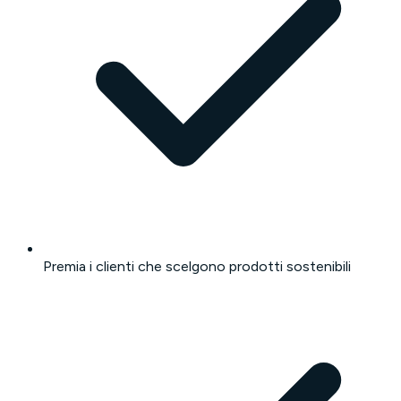
Premia i clienti che scelgono prodotti sostenibili